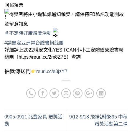
回郵領票
得獎者將由小編私訊通知領獎，請保持FB私訊功能開啟
並留意訊息
＃不定時好康贈獎活動
#請鎖定亞洲電台臉書粉絲團
詳細請上2022職安文化YES I CAN小小工安體驗營臉書粉
絲團（https://reurl.cc/2m8Z7E）查詢
抽獎傳送門
reurl.cc/e3jzY7
0905-0911 兆豐家具 贈獎活
9/12-9/18 飛揚調頻895 中秋
動
贈獎活動第二彈