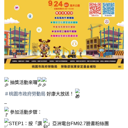
抽獎活動來囉
＃桃園市政府勞動局
好康大放送！
–
參加活動步驟：
STEP1：按「讚
」亞洲電台FM92.7臉書粉絲團