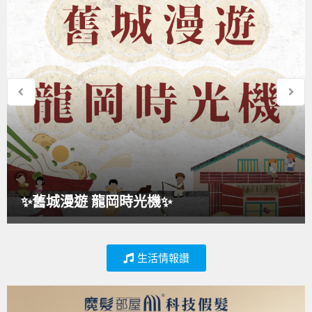
✨舊城漫遊 龍岡時光機✨
生活情報讚