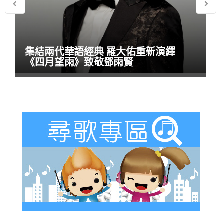
集結兩代華語經典 羅大佑重新演繹
《四月望雨》致敬鄧雨賢