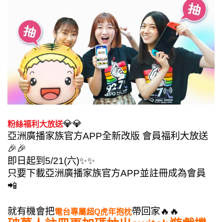
💎💎
粉絲福利大放送
亞洲廣播家族官方APP全新改版 會員福利大放送
🎉🎉
即日起到5/21(六)✨✨
只要下載亞洲廣播家族官方APP並註冊成為會員
📲
就
有機會把
帶回家🔥🔥
電台專屬超Q虎年抱枕