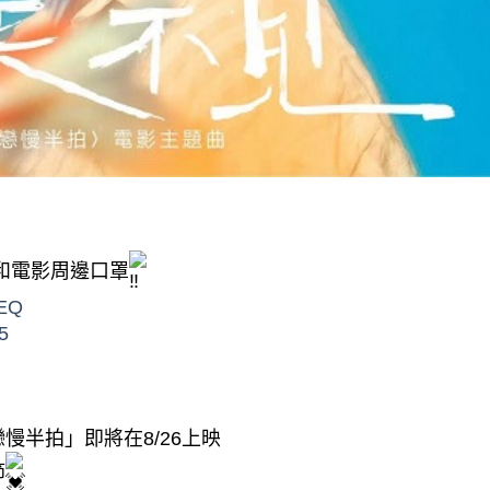
和電影周邊口罩
XEQ
O5
半拍」即將在8/26上映​
​