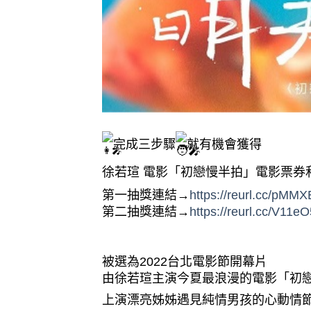
完成三步驟
就有機會獲得​
徐若瑄 電影「初戀慢半拍」電影票券
第一抽獎連結→
​https://reurl.cc/pMM
第二抽獎連結→​
https://reurl.cc/V11e
被選為2022台北電影節開幕片​
由徐若瑄主演今夏最浪漫的電影「初戀慢
上演漂亮姊姊遇見純情男孩的心動情節