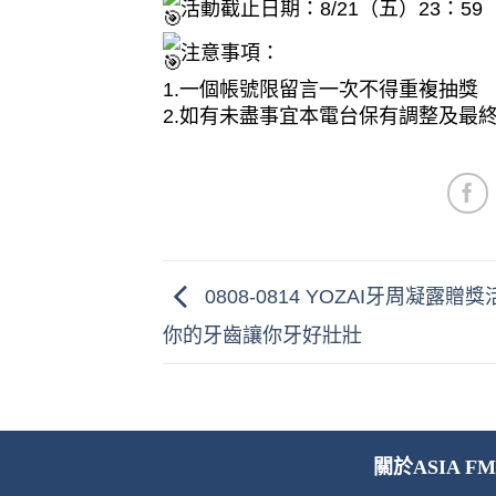
活動截止日期：8/21（五）23：59​
注意事項：​
1.一個帳號限留言一次不得重複抽獎​
2.如有未盡事宜本電台保有調整及最
0808-0814 YOZAI牙周凝露贈
你的牙齒讓你牙好壯壯
關於ASIA FM