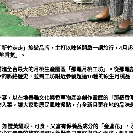
「新竹走走」旅遊品牌，主打以味道開啟一趟旅行，
4
月起
地香氣」。
前進全台最大的月桃生產園區「那羅月桃工坊」。從那羅
今的脈絡歷史，並到工坊附近參觀超過
10
種的原生月桃品
午宴，以在地泰雅文化與香草物產為創作靈感的「那羅香
物入菜，讓大家對原民風味餐點，有全新且更在地的品味
，如橙黃耀眼、可食、又富有保養品成分的「金盞花」，