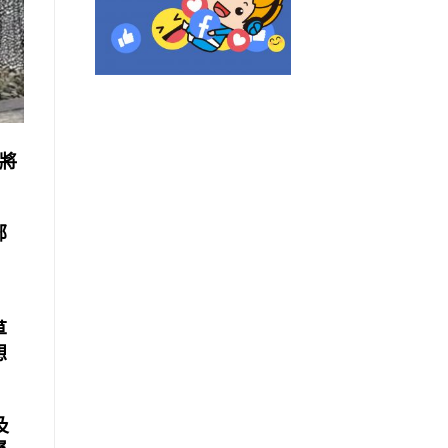
將
部
草
想
及