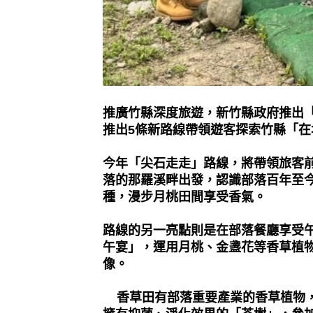
推廣竹縣深度旅遊，新竹縣政府推出
推出
5
條新路線帶領遊客探索竹縣「在
今年「尖石走走」路線，將帶領旅客
落的那羅溪畔出發，認識部落百年至
種，漫步月桃田間享受香氣。
路線的另一亮點則是在部落餐廳享受
午宴」，運用月桃、金盞花等香草植
像。
香草田有部落重要產業的香草植物