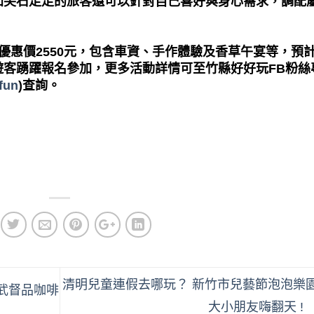
加尖石走走的旅客還可以針對自己喜好與身心需求，調配
優惠價
2550
元，包含車資、手作體驗及香草午宴等，預
遊客踴躍報名參加，更多活動詳情可至竹縣好好玩
FB
粉絲
fun
)
查詢。
清明兒童連假去哪玩？ 新竹市兒藝節泡泡樂
武督品咖啡
大小朋友嗨翻天 !