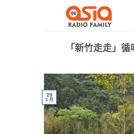
「新竹走走」循
29
3 月