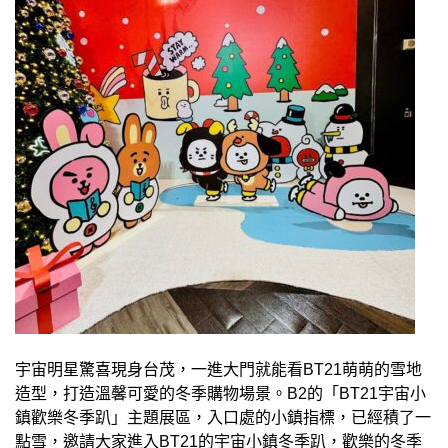
宇宙明星驚喜現身台茂，一進大門就能看BT21萌萌的雪地
造型，打造溫馨可愛的冬季購物場景。B2的「BT21宇宙小
鎮歡樂冬季趴」主題展區，入口處的小鎮指標，已經積了一
點雪，邀請大家進入BT21的宇宙小鎮冬季趴，歡樂的冬季