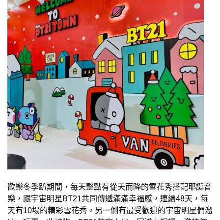
歡樂冬季趴期間，每天整點有從天而降的雪花秀搭配耶誕音
樂，跟宇宙明星BT21共同傳遞滿滿幸福感，連續48天，每
天有10場的精彩雪花秀。另一側有最受歡迎的宇宙明星們溜