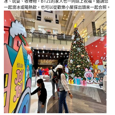
冰、玩耍、收禮物，BT21的家人也一同送上祝福。邀請您
一起滑冰或喝熱飲，也可以從歡樂小屋探出頭來一起合照。