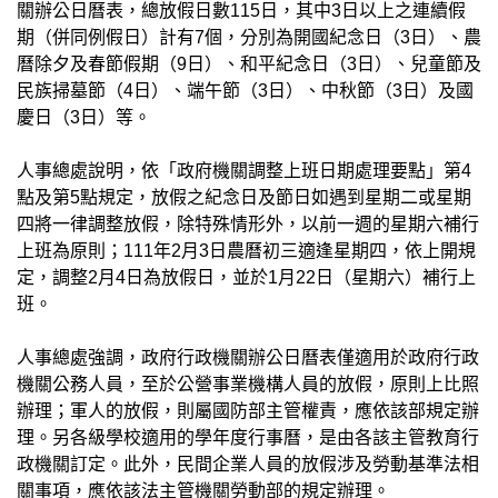
關辦公日曆表，總放假日數115日，其中3日以上之連續假
期（併同例假日）計有7個，分別為開國紀念日（3日）、農
曆除夕及春節假期（9日）、和平紀念日（3日）、兒童節及
民族掃墓節（4日）、端午節（3日）、中秋節（3日）及國
慶日（3日）等。
人事總處說明，依「政府機關調整上班日期處理要點」第4
點及第5點規定，放假之紀念日及節日如遇到星期二或星期
四將一律調整放假，除特殊情形外，以前一週的星期六補行
上班為原則；111年2月3日農曆初三適逢星期四，依上開規
定，調整2月4日為放假日，並於1月22日（星期六）補行上
班。
人事總處強調，政府行政機關辦公日曆表僅適用於政府行政
機關公務人員，至於公營事業機構人員的放假，原則上比照
辦理；軍人的放假，則屬國防部主管權責，應依該部規定辦
理。另各級學校適用的學年度行事曆，是由各該主管教育行
政機關訂定。此外，民間企業人員的放假涉及勞動基準法相
關事項，應依該法主管機關勞動部的規定辦理。