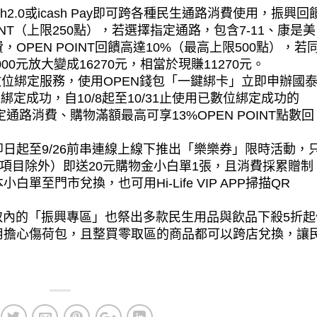
h2.0或icash Pay即可跨各種民生通路消費使用，振興回
OINT（上限250點），若選擇指定通路，包含7-11、康是
PEN POINT回饋高達10%（最高上限500點），若
000元放大變成16270元，相當於現賺11270元。
數位綁定服務，使用OPEN錢包「一鍵綁卡」立即申辦國
定成功，自10/8起至10/31止使用已數位綁定成功的
指定通路消費、購物滿額最高可享13%OPEN POINT點數回
日起至9/26前串連線上線下推出「樂樂券」限時活動，
定項目除外）即送20元購物金小白單1張，且消費採累贈制
至門市兌換，也可用Hi-Life VIP APP掃描QR
APP整買零取內的「振興專區」也祭出多款民生用品與飲品下殺5折
用擔心傷荷包，且整買零取區的商品都可以跨店兌換，讓