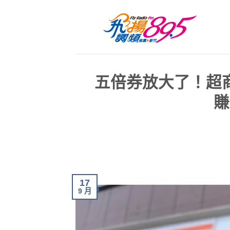
五倍券放大了！超
賺
17
9 月