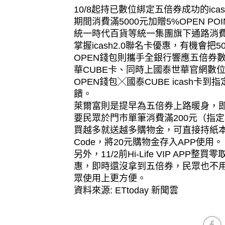
10/8起持已數位綁定五倍券成功的icas
期間消費滿5000元加贈5%OPEN P
統一時代百貨等統一集團旗下通路消費，O
掌握icash2.0聯名卡優惠，有機會把5
OPEN錢包則攜手全銀行響應五倍券
華CUBE卡、同時上國泰世華官網數位綁
OPEN錢包╳國泰CUBE icash卡到
饋。
萊爾富則是提早為五倍券上路暖身，即
要民眾於門市單筆消費滿200元（指
買越多就送越多購物金，可直接持紙本小白單
Code，將20元購物金存入APP使用。
另外，11/2前Hi-Life VIP 
惠，即時還沒拿到五倍券，民眾也不
眾使用上更方便。
資料來源: ETtoday 新聞雲