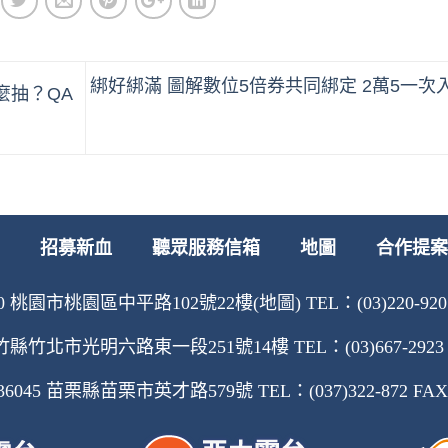
綁好綁滿 圖解數位5倍券共同綁定 2萬5一次
麼抽？QA
招募新血
聽眾服務信箱
地圖
合作提案
 桃園市桃園區中平路102號22樓(地圖) TEL：(03)220-9207 F
縣竹北市光明六路東一段251號14樓 TEL：(03)667-2923 FA
45 苗栗縣苗栗市英才路579號 TEL：(037)322-872 FAX：(