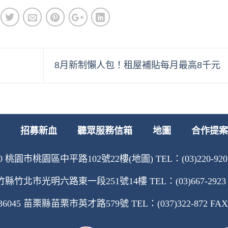
8月新制懶人包！租屋補貼每月最高8千元
招募新血
聽眾服務信箱
地圖
合作提案
 桃園市桃園區中平路102號22樓(地圖) TEL：(03)220-9207 F
縣竹北市光明六路東一段251號14樓 TEL：(03)667-2923 FA
45 苗栗縣苗栗市英才路579號 TEL：(037)322-872 FAX：(