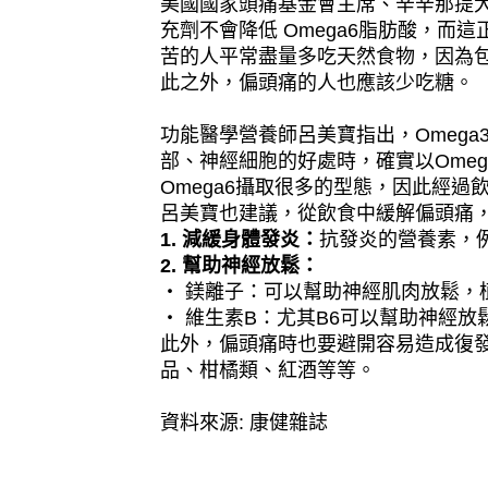
美國國家頭痛基金會主席、辛辛那提大學醫學
充劑不會降低 Omega6脂肪酸，
苦的人平常盡量多吃天然食物，因為
此之外，偏頭痛的人也應該少吃糖。
功能醫學營養師呂美寶指出，Omega
部、神經細胞的好處時，確實以Ome
Omega6攝取很多的型態，因此經
呂美寶也建議，從飲食中緩解偏頭痛
1. 減緩身體發炎：
抗發炎的營養素，例
2. 幫助神經放鬆：
‧ 鎂離子：可以幫助神經肌肉放鬆，
‧ 維生素B：尤其B6可以幫助神經
此外，偏頭痛時也要避開容易造成復
品、柑橘類、紅酒等等。
資料來源: 康健雜誌