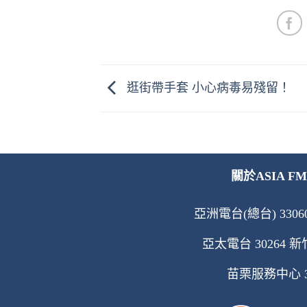
逛街帶手套 小心病毒易殘留！
關於ASIA FM
亞洲電台(總台) 33060
亞太電台 30264 新竹
苗栗服務中心 360