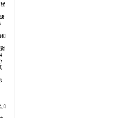
痛程
酸
飲
油和
痛對
組
分
減
他
增加