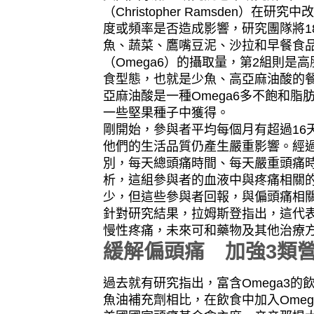
（Christopher Ramsden
度或頻率是否造成影響，研究團隊將1
魚、蔬菜、鷹嘴豆泥、沙拉和早餐食
（Omega6）的攝取量，第2組則
食型態，也就是少魚、高亞麻油酸的
亞麻油酸是一種Omega6多不飽和
一些堅果種子中獲得。
剛開始，參與者平均每個月有超過16
他們的生活品質仍產生嚴重影響。經過
別，每天總頭痛時間、每天嚴重頭痛時
析，這組參與者的血液中與疼痛相關
少，但這些參與者回報，與偏頭痛相
針對研究結果，拉姆斯登指出，這代
慢性疼痛，未來可和藥物及其他治療
緩解偏頭痛 加強3類
過去就有研究指出，富含Omega3
魚油補充劑相比，在飲食中加入Omeg