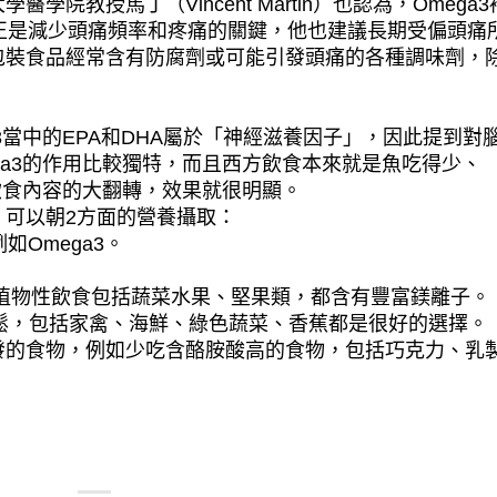
院教授馬丁（Vincent Martin）也認為，Omega3
而這正是減少頭痛頻率和疼痛的關鍵，他也建議長期受偏頭痛
包裝食品經常含有防腐劑或可能引發頭痛的各種調味劑，
3當中的EPA和DHA屬於「神經滋養因子」，因此提到對
ga3的作用比較獨特，而且西方飲食本來就是魚吃得少、
過飲食內容的大翻轉，效果就很明顯。
，可以朝2方面的營養攝取：
如Omega3。
植物性飲食包括蔬菜水果、堅果類，都含有豐富鎂離子。
放鬆，包括家禽、海鮮、綠色蔬菜、香蕉都是很好的選擇。
發的食物，例如少吃含酪胺酸高的食物，包括巧克力、乳