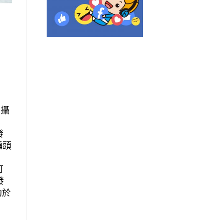
的攝
發
偏頭
可
發
助於