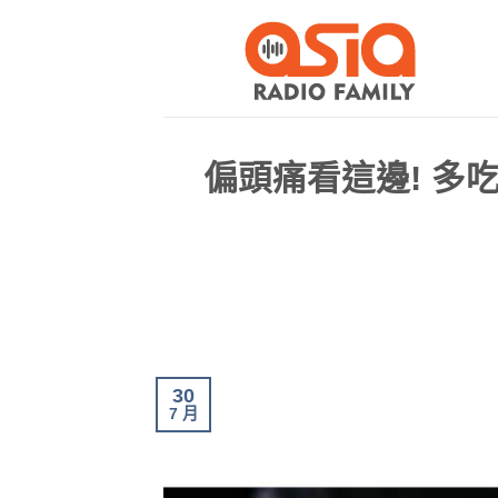
偏頭痛看這邊! 多
30
7 月