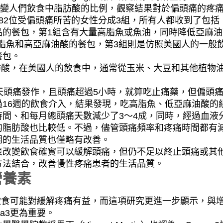
）在研究中改變人們飲食中脂肪酸的比例，觀察結果對於偏頭痛的疼
82位受偏頭痛所苦的女性分成3組，所有人都收到了包括
品的餐包，第1組含有大量高脂魚或魚油，同時降低亞麻油
是高脂魚和高亞麻油酸的餐包，第3組則是仿照美國人的一般
餐包。
脂肪酸，在美國人的飲食中，通常從玉米、大豆和其他植物
天頭痛發作，且頭痛超過5小時，就算吃止痛藥，但偏頭
16週的飲食介入，結果發現，吃高脂魚、低亞麻油酸的
間、和每月總頭痛天數減少了3～4成，同時，經過血液
的脂肪酸也比較低。不過，儘管頭痛頻率和疼痛時間都有
關的生活品質也僅略有改善。
表改變飲食確實可以緩解頭痛，但仍不足以終止頭痛或其
方法結合，改善慢性疼痛患者的生活品質。
營養素
的飲食可能對緩解疼痛有益，而這項研究更進一步顯示，與
a3更為重要。