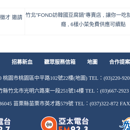
竹北”FOND訪韓國豆腐鍋”專賣店 , 讓你一吃
場徵才 邀請
癮 , 6樣小菜免費供應可續點
招募新血
聽眾服務信箱
地圖
合作提案
 桃園市桃園區中平路102號22樓(地圖) TEL：(03)220-9207 F
縣竹北市光明六路東一段251號14樓 TEL：(03)667-2923 FA
45 苗栗縣苗栗市英才路579號 TEL：(037)322-872 FAX：(