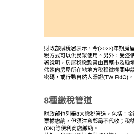
財政部賦稅署表示，今(2023)年期房
稅方式可以供民眾使用。另外，受疫
署說明，房屋稅繳款書由直轄市及縣
儘速向房屋所在地地方稅稽徵機關申請
密碼，或行動自然人憑證(TW Fid
8種繳稅管道
財政部也列舉8大繳稅管道，包括：
票據繳納，但須注意郵局不代收；稅
(OK)等便利商店繳納。