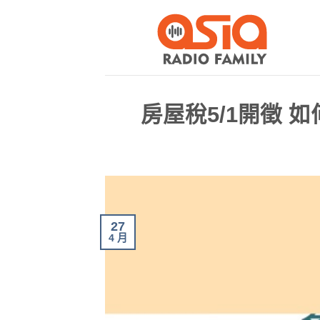
房屋稅5/1開徵
27
4 月