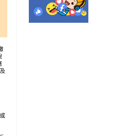
繳
稅
應
及
或