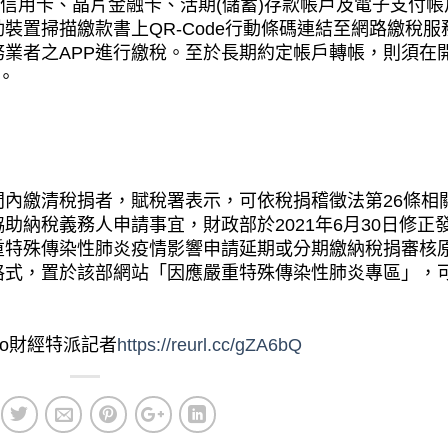
、信用卡、晶片金融卡、活期(儲蓄)存款帳戶及電子支付帳
裝置掃描繳款書上QR-Code行動條碼連結至網路繳稅服
業者之APP進行繳稅。至於長期約定帳戶轉帳，則須在
。
內繳清稅捐者，賦稅署表示，可依稅捐稽徵法第26條相
助納稅義務人申請事宜，財政部於2021年6月30日修正
重特殊傳染性肺炎疫情影響申請延期或分期繳納稅捐審核
格式，置於該部網站「因應嚴重特殊傳染性肺炎專區」，
hoo財經特派記者
https://reurl.cc/gZA6bQ