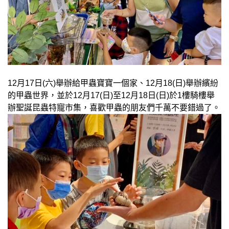
12月17日(六)舉辦給甲蟲寶寶一個家、12月18(日)舉辦繽紛
的甲蟲世界，並於12月17(日)至12月18日(日)於1樓騎樓舉
辦聖誕昆蟲特寵市集，喜歡甲蟲的朋友們千萬不要錯過了。