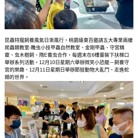
昆蟲特寵飼養風氣日漸風行，桃園遠東百邀請五大專業兩棲
爬蟲類教室-雕虫小技甲蟲自然教室、金剛甲蟲、守宮精
靈、虫木樹飼、隋E養虫合作，每週末在6樓童裝下扶梯口
舉辦系列活動，12月10日星期六舉辦微笑小恐龍－飼養守
宮的樂趣、12月11日星期日舉辦節肢動物大亂鬥、走進蛇
類的世界。