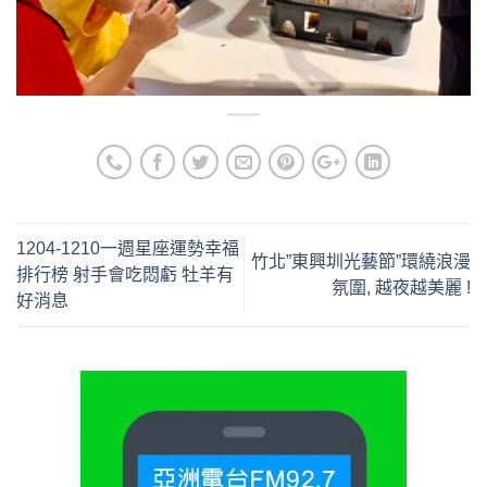
1204-1210一週星座運勢幸福
竹北”東興圳光藝節”環繞浪漫
排行榜 射手會吃悶虧 牡羊有
氛圍, 越夜越美麗 !
好消息