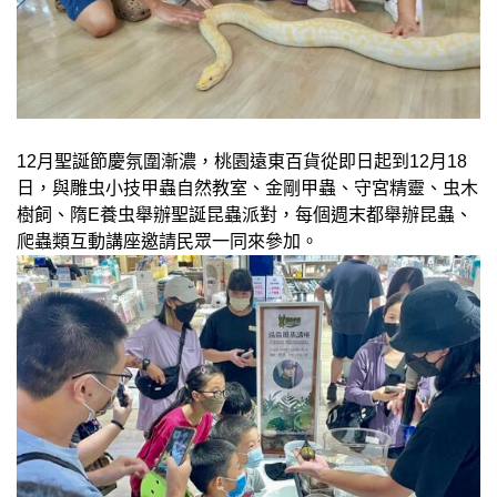
12月聖誕節慶氛圍漸濃，桃園遠東百貨從即日起到12月18
日，與雕虫小技甲蟲自然教室、金剛甲蟲、守宮精靈、虫木
樹飼、隋E養虫舉辦聖誕昆蟲派對，每個週末都舉辦昆蟲、
爬蟲類互動講座邀請民眾一同來參加。