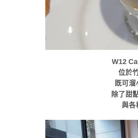
W12 C
位於竹
既可溜
除了甜
與各