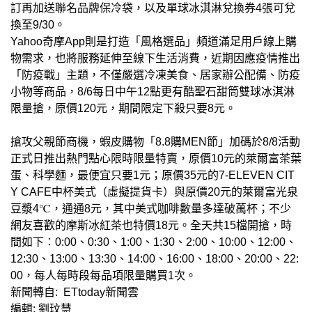
訂再加送聯名品牌保冷袋，以及單球冰淇淋兌換券4張可兌
換至9/30。
Yahoo奇摩App則是打造「風格選品」頻道滿足用戶線上購
物需求，也將服務延伸至線下生活消費，近期因應疫情推出
「防疫戰」主題，不僅嚴選冷凍美食、居家辦公配備、防疫
小物等商品，8/6每日中午12點更有酷聖石甜筒雙球冰淇淋
限量搶，原價120元，期間限定下殺只要8元。
搶攻父親節商機，蝦皮購物「8.8購MEN節」加碼於8/8活動
正式日推出熱門點心限時限量特賣，原價10元的萊爾富茶葉
蛋、科學麵，最便宜只要1元；原價35元的7-ELEVEN CIT
Y CAFE中杯美式（虛擬提貨卡）與原價20元的萊爾富光泉
豆漿4℃，通通8元，其中美式咖啡數量多達破萬杯；不少
網友喜歡的摩斯冰紅茶也特價18元。全天共15檔開搶，時
間如下：0:00、0:30、1:00、1:30、2:00、10:00、12:00、
12:30、13:00、13:30、14:00、16:00、18:00、20:00、22:
00，每人每時段每品項限量購買1次。
新聞轉自: ETtoday新聞雲
編輯: 劉玟慧