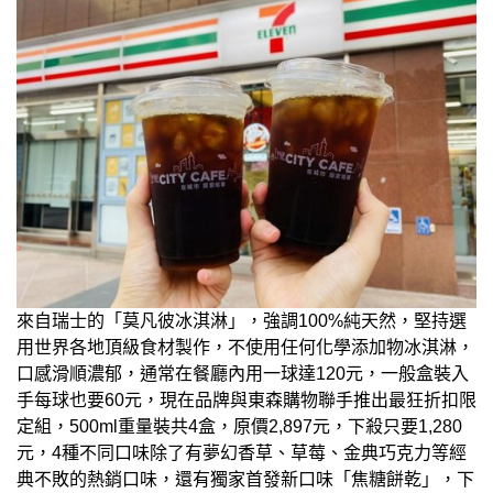
來自瑞士的「莫凡彼冰淇淋」，強調100%純天然，堅持選
用世界各地頂級食材製作，不使用任何化學添加物冰淇淋，
口感滑順濃郁，通常在餐廳內用一球達120元，一般盒裝入
手每球也要60元，現在品牌與東森購物聯手推出最狂折扣限
定組，500ml重量裝共4盒，原價2,897元，下殺只要1,280
元，4種不同口味除了有夢幻香草、草莓、金典巧克力等經
典不敗的熱銷口味，還有獨家首發新口味「焦糖餅乾」，下