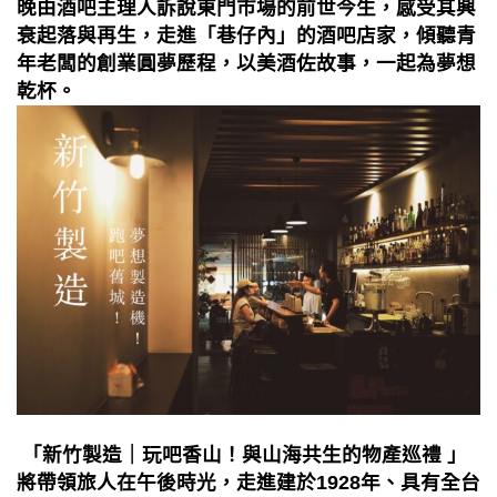
晚由酒吧主理人訴說東門市場的前世今生，感受其興
衰起落與再生，走進「巷仔內」的酒吧店家，傾聽青
年老闆的創業圓夢歷程，以美酒佐故事，一起為夢想
乾杯。
「新竹製造｜玩吧香山！與山海共生的物產巡禮 」
將帶領旅人在午後時光，走進建於1928年、具有全台