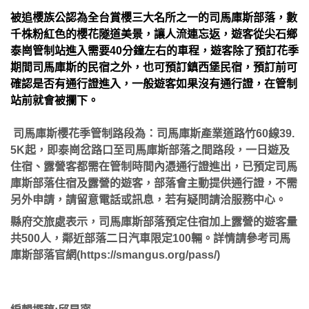
被追櫻族公認為全台賞櫻三大名所之一的司馬庫斯部落，數
千株粉紅色的櫻花隧道美景，讓人流連忘返，遊客從尖石鄉
泰崗管制站進入需要40分鐘左右的車程，遊客除了預訂花季
期間司馬庫斯的民宿之外，也可預訂鎮西堡民宿，預訂前可
確認是否有通行證進入，一般遊客如果沒有通行證，在管制
站前就會被攔下。
司馬庫斯櫻花季管制路段為：司馬庫斯產業道路竹60線39.
5K起，即泰崗岔路口至司馬庫斯部落之間路段，一日遊及
住宿、露營客都需在管制時間內憑通行證進出，已預定司馬
庫斯部落住宿及露營的遊客，部落會主動提供通行證，不需
另外申請，請留意電話或訊息，若有疑問請洽服務中心。
縣府交旅處表示，司馬庫斯部落預定住宿加上露營的遊客量
共500人，鄰近部落二日汽車限定100輛。詳情請參考司馬
庫斯部落官網(https://smangus.org/pass/)