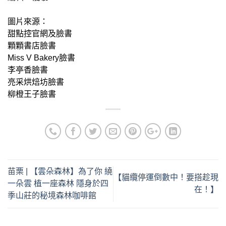
圖片來源：
甜點控官網及臉書
顆顆書店臉書
Miss V Bakery臉書
李亭香臉書
亮采烘焙坊臉書
柳橙王子臉書
苗栗 | 【雲朵森林】為了你 繞
【貓纜停運倒數中！要搭趁現
一朵雲 植一座森林 隱身於四
在！】
季山莊的秘境森林咖啡館