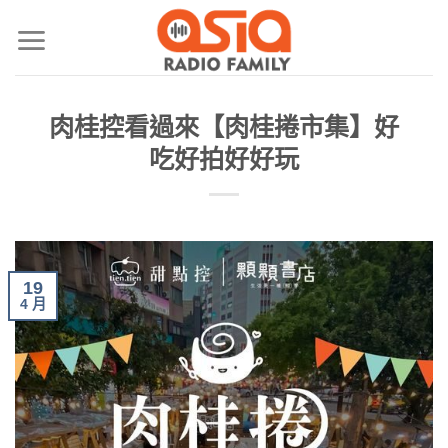
肉桂控看過來【肉桂捲市集】好
吃好拍好好玩
19
4 月