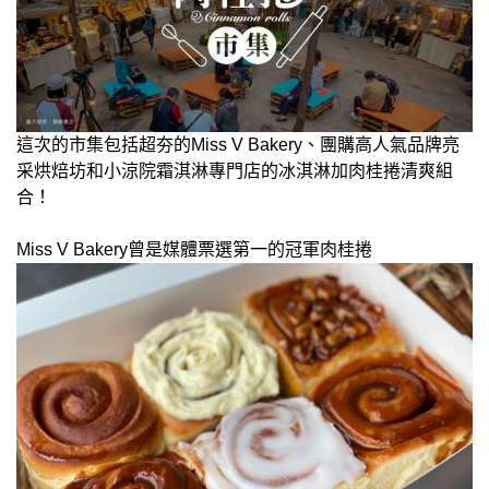
這次的市集包括超夯的Miss V Bakery、團購高人氣品牌亮
采烘焙坊和小涼院霜淇淋專門店的冰淇淋加肉桂捲清爽組
合！
Miss V Bakery曾是媒體票選第一的冠軍肉桂捲