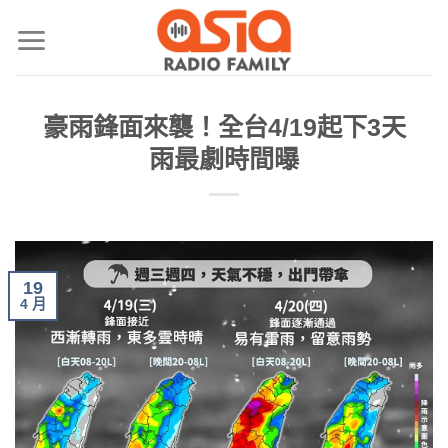
豪雨鋒面來襲！全台4/19起下3天
雨最劇時間曝
19
4 月