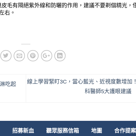
但皮毛有隔絕紫外線和防曬的作用，建議不要剃個精光，
左右。
線上學習緊盯3C，當心藍光、近視度數增加
淋吃起
科醫師5大護眼建議
招募新血
聽眾服務信箱
地圖
合作提案