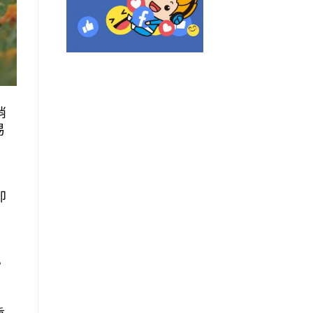
消
易
即
，
。