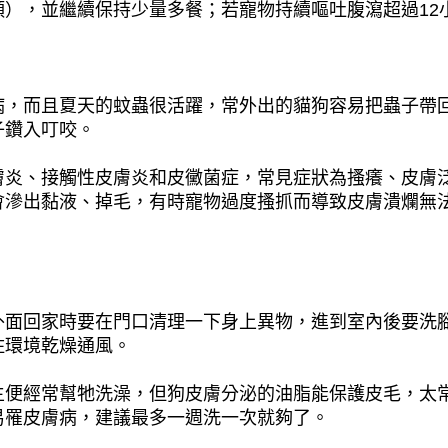
），並繼續保持少量多餐；若寵物持續嘔吐腹瀉超過12
病，而且夏天的蚊蟲很活躍，常外出的貓狗容易把蟲子帶
子鑽入叮咬。
膚炎、接觸性皮膚炎和皮黴菌症，常見症狀為搔癢、皮膚
會滲出黏液、掉毛，有時寵物過度搔抓而導致皮膚潰爛無
外面回家時要在門口清理一下身上異物，進到室內後要洗
住環境乾燥通風。
主便經常幫牠洗澡，但狗皮膚分泌的油脂能保護皮毛，太
易罹皮膚病，建議最多一週洗一次就夠了。