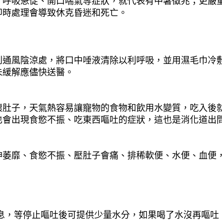
、呼吸急促、開口喘氣等症狀，就代表有中暑徵兆；更嚴
即時處理會導致休克昏迷和死亡。
到通風陰涼處，將口中唾液清除以利呼吸，並用濕毛巾冷
未緩解應儘快送醫。
壞肚子，天氣熱容易讓寵物的食物和飲用水變質，吃入後
也會出現食慾不振、吃東西嘔吐的症狀，這也是消化道出
神萎靡、食慾不振、壓肚子會痛、排稀軟便、水便、血便
休息，等停止嘔吐後可提供少量水分，如果喝了水沒再嘔吐