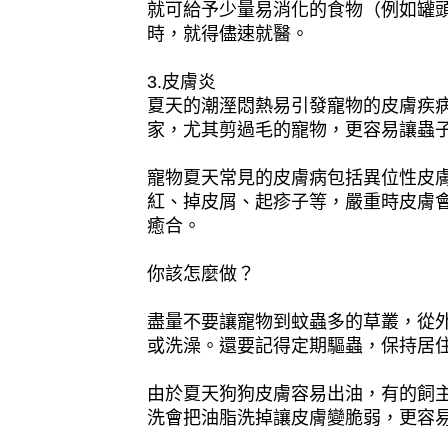
就可給予少量易消化的食物（例如罐頭
時，就得儘速就醫。
3.皮膚炎
夏天的潮溼悶熱易引發寵物的皮膚疾
家，尤其剪過毛的寵物，更容易讓蟲
寵物夏天常見的皮膚病包括異位性皮
紅、掉皮屑、起疹子等，嚴重時皮膚
癒合。
你該怎麼做？
盡量不要讓寵物到蚊蟲多的草叢，從
或洗澡。還要記得定期驅蟲，保持居
由於夏天狗狗皮膚容易出油，有的飼
洗會把油脂洗掉讓皮膚變脆弱，更容