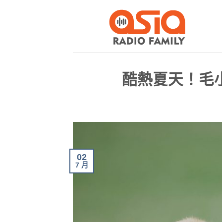
酷熱夏天！毛
02
7 月