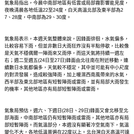
氣象局指出，今晨中南部地區有低雲或局部霧影響能見度，
夜晚清晨各地低溫22至24度，白天高溫北部及東半部為2
7、28度，中南部為29、30度。
氣象局表示，本週天氣整體來說，因鋒面徘徊，水氣偏多，
比較容易下雨，但並非數日大雨狂炸沒有半點停歇，比較像
是天氣不穩偶爾一陣雨來又雨停，而這天氣將持續一週左
右；週二至週五(24日至27日)鋒面由北往南在附近移動，連
續數日水氣都偏多，天氣較不穩定，其中並可能有中小尺度
的對流發展，造成較強降雨，加上暖濕西南風帶來的水氣，
西半部及東北部地區有短暫陣雨或雷雨，並有局部大雨發生
的機率，其他地區亦有局部短暫陣雨或雷雨。
氣象局預估，週六、下週日(28日、29日)鋒面又會北移至北
部海面，中南部地區仍有短暫陣雨或雷雨，其他地區亦有局
部短暫陣雨。而氣溫部分，本週沒有顯著冷空氣南下，氣溫
變化不大，各地低溫普遍在22度以上。北台灣白天高溫可達