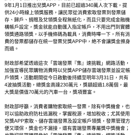
9年1月1日推出兌獎APP，目前已超過340萬人次下載，提
供24小時線上領獎服務，讓民眾從消費索取發票到發票儲
存、歸戶、捐贈及兌領獎全程無紙化，而且只要完成金融機
構帳戶設定，獎金就能自動匯入指定帳戶，不用出門到實體
領獎通路領獎，以手機條碼為載具，消費時嗶一下，所有消
費的發票都儲存在統一發票兌獎APP中，絶不會讓獎金擦身
而過。
財政部希望透過這次「雲端發票『集』速挑戰」網路活動，
加強宣導民眾購物消費時以兌獎APP儲存雲端發票並設定帳
戶領獎，活動期間從今日啟動後持續至明年3月31日，共有
4波抽獎活動，總獎金高達230萬元，獎額超過1.8萬個，最
大獎是價值70萬元的汽車一台，獎項豐富。
財政部呼籲，消費者購物索取統一發票，除有中獎機會，也
可以協助政府防杜逃漏稅，掌握稅源，增加稅收；尤其使用
兌獎APP索取、儲存雲端發票及設定帳戶領獎，發票管理方
便又環保，獎金也不漏接，還有雲端發票專屬獎中獎機會；