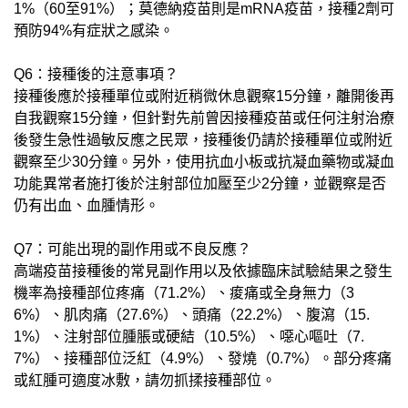
1%（60至91%）；莫德納疫苗則是mRNA疫苗，接種2劑可
預防94%有症狀之感染。
Q6：接種後的注意事項？
接種後應於接種單位或附近稍微休息觀察15分鐘，離開後再
自我觀察15分鐘，但針對先前曾因接種疫苗或任何注射治療
後發生急性過敏反應之民眾，接種後仍請於接種單位或附近
觀察至少30分鐘。另外，使用抗血小板或抗凝血藥物或凝血
功能異常者施打後於注射部位加壓至少2分鐘，並觀察是否
仍有出血、血腫情形。
Q7：可能出現的副作用或不良反應？
高端疫苗接種後的常見副作用以及依據臨床試驗結果之發生
機率為接種部位疼痛（71.2%）、痠痛或全身無力（3
6%）、肌肉痛（27.6%）、頭痛（22.2%）、腹瀉（15.
1%）、注射部位腫脹或硬結（10.5%）、噁心嘔吐（7.
7%）、接種部位泛紅（4.9%）、發燒（0.7%）。部分疼痛
或紅腫可適度冰敷，請勿抓揉接種部位。