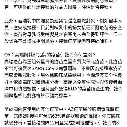
症，孕婦若為高職業暴露風險者、具慢性疾病而易致重症
者，可與醫師討論接種的效益與風險，評估是否接種。
此外，若哺乳中的婦女為建議接種之風險對象，例如醫事人
員，應完成接種。目前對哺乳中的婦女接種新冠疫苗的安全
性、疫苗對母乳或受哺嬰兒之影響尚未完全得到評估，但一
般認為不會造成相關風險，接種疫苗後仍可持續哺乳。
Q5：高端與其他品牌的疫苗保護力有何差別？
高端疫苗為重組棘蛋白的疫苗之蛋白質次單元疫苗，此疫苗
不含可複製之SARS-CoV-2病毒顆粒，不會因為接種本疫苗
而感染新冠肺炎，另依據臨床試驗結果，也顯示其安全性良
好。依據臨床試驗結果分析，高端之免疫生成性與恢復者血
清中和抗體數據，經與國外獲得EUA的疫苗所產生的保護力
關聯指標比對亦符於保護力標準。
至於國內有使用的其他疫苗中，AZ疫苗屬於腺病毒載體疫
苗，完成2劑接種可預防63%有症狀感染的風險，依其臨床
試驗分析，當接種間隔12周且完成2劑接種後，保護力約8