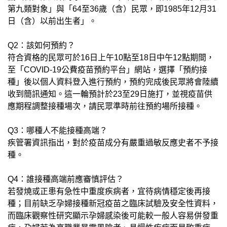
第九類對象」與「64至36歲（含）民眾，即1985年12月31
日（含）以前出生者」。
Q2：該如何預約？
符合資格的民眾可於16日上午10點至18日中午12點期間，
至「COVID-19公費疫苗預約平台」網站，選擇「預約接
種」後以個人資料登入進行預約，預約完成後民眾將會陸續
收到簡訊通知。這一輪預計於23至29日施打，並視疫苗供
應期程調整接種場次，請民眾準時前往預約場所接種。
Q3：哪種人不能接種高端？
疾管署資訊指出，對於疫苗成分有嚴重過敏反應史者不予接
種。
Q4：誰接種高端前應審慎評估？
若發燒或正患有急性中重度疾病者，宜待病情穩定後再接
種；目前缺乏孕婦接種新冠疫苗之臨床試驗及安全性資料，
而臨床觀察性研究顯示孕婦感染後可能較一般人容易併發重