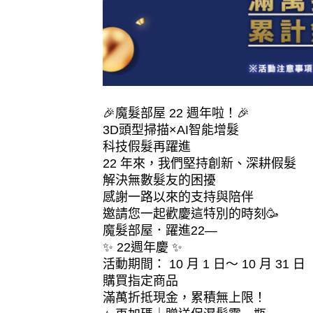
🎉魔髮部屋 22 週年啦！🎉
3D頭型掃描×AI智能增髮
科技假髮再躍進
22 年來，我們堅持創新、深耕假髮
解決無數髮友的困擾
感謝一路以來的支持與陪伴
邀請您一起歡慶這特別的時刻🥳
魔髮部屋．躍進22—
✨ 22週年慶 ✨
活動期間： 10 月 1 日～ 10 月 31 日
購買指定商品
滿萬折抵現金，累積無上限！