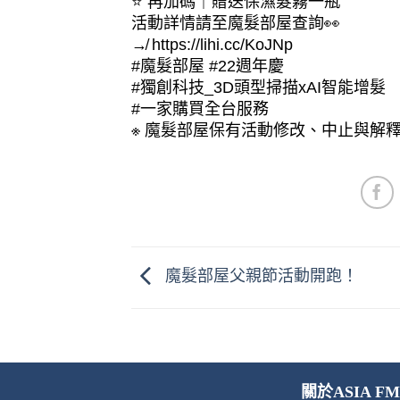
⭐️ 再加碼｜贈送保濕髮霧一瓶
活動詳情請至魔髮部屋查詢👀
↛ https://lihi.cc/KoJNp
#魔髮部屋 #22週年慶
#獨創科技_3D頭型掃描xAI智能增髮
#一家購買全台服務
※ 魔髮部屋保有活動修改、中止與解
魔髮部屋父親節活動開跑！
關於ASIA FM