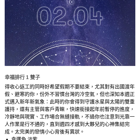
幸福排行 1 雙子
得收心返工的同時好希望假期不要結束，尤其對有出國渡年
假、避寒的你，份外不習慣台灣的冷空氣，但也深知本週正
式邁入新年新氣象：此時的你會得到守護水星與太陽的雙重
護持，還有主管與客戶青睞，快速銜接起年前暫停的進度，
冷靜地與現實、工作場合無縫接軌，不過你也注意到光靠一
人作業是行不通的，直到週四才感到大夥兒的心神集結完
成。太完美的戀情小心背後有異狀。
幸運色 淡紫