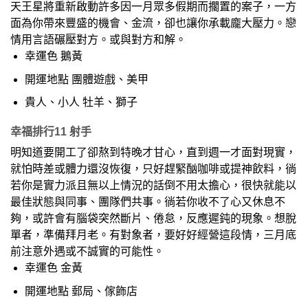
天王星將重新啟動許多因一月眾多假期而擱置的案子，一方
面為你帶來豐盛的機會、金流，卻也讓你承載龐大壓力。戀
情用言語碾壓對方。或與對方和解。
幸運色 鵝黃
開運地點 團體遊戲、美甲
貴人、小人 牡羊、獅子
幸福排行11 射手
明知道要開工了卻熬到特晚才甘心，直到週一才面對現實，
就怕時差或體力還沒恢復，只好趕緊酗咖啡或提神飲料，徜
若你是實力派且無以上情況的話倒不用太擔心，很快就能以
最佳狀態與同事、團隊們共事。徜若你收不了心又休息不
夠，或許會有腦袋突然斷片、倦怠，反應遲鈍的現象。想脫
單者，準備拜月老。有對象者，要好好經營這段情，三月底
前注意外遇或不誠實的可能性。
幸運色 金黃
開運地點 郵局、傢飾店