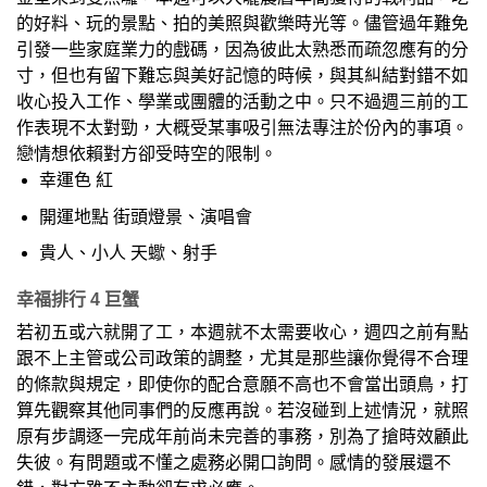
的好料、玩的景點、拍的美照與歡樂時光等。儘管過年難免
引發一些家庭業力的戲碼，因為彼此太熟悉而疏忽應有的分
寸，但也有留下難忘與美好記憶的時候，與其糾結對錯不如
收心投入工作、學業或團體的活動之中。只不過週三前的工
作表現不太對勁，大概受某事吸引無法專注於份內的事項。
戀情想依賴對方卻受時空的限制。
幸運色 紅
開運地點 街頭燈景、演唱會
貴人、小人 天蠍、射手
幸福排行 4 巨蟹
若初五或六就開了工，本週就不太需要收心，週四之前有點
跟不上主管或公司政策的調整，尤其是那些讓你覺得不合理
的條款與規定，即使你的配合意願不高也不會當出頭鳥，打
算先觀察其他同事們的反應再說。若沒碰到上述情況，就照
原有步調逐一完成年前尚未完善的事務，別為了搶時效顧此
失彼。有問題或不懂之處務必開口詢問。感情的發展還不