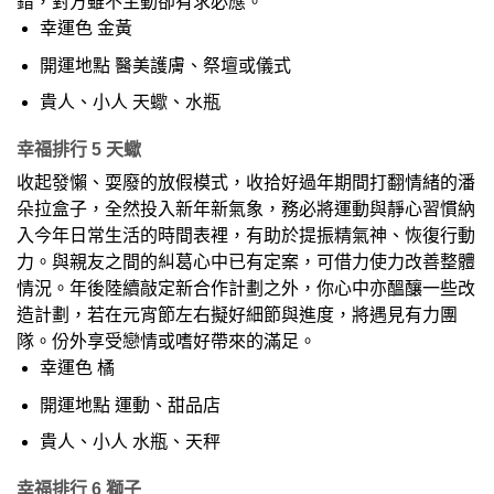
錯，對方雖不主動卻有求必應。
幸運色 金黃
開運地點 醫美護膚、祭壇或儀式
貴人、小人 天蠍、水瓶
幸福排行 5 天蠍
收起發懶、耍廢的放假模式，收拾好過年期間打翻情緒的潘
朵拉盒子，全然投入新年新氣象，務必將運動與靜心習慣納
入今年日常生活的時間表裡，有助於提振精氣神、恢復行動
力。與親友之間的糾葛心中已有定案，可借力使力改善整體
情況。年後陸續敲定新合作計劃之外，你心中亦醞釀一些改
造計劃，若在元宵節左右擬好細節與進度，將遇見有力團
隊。份外享受戀情或嗜好帶來的滿足。
幸運色 橘
開運地點 運動、甜品店
貴人、小人 水瓶、天秤
幸福排行 6 獅子