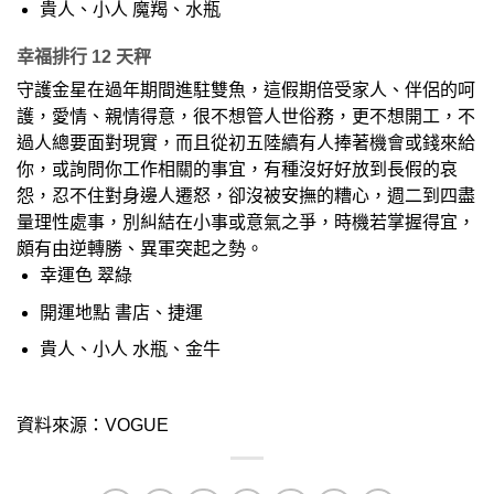
貴人、小人 魔羯、水瓶
幸福排行 12 天秤
守護金星在過年期間進駐雙魚，這假期倍受家人、伴侶的呵
護，愛情、親情得意，很不想管人世俗務，更不想開工，不
過人總要面對現實，而且從初五陸續有人捧著機會或錢來給
你，或詢問你工作相關的事宜，有種沒好好放到長假的哀
怨，忍不住對身邊人遷怒，卻沒被安撫的糟心，週二到四盡
量理性處事，別糾結在小事或意氣之爭，時機若掌握得宜，
頗有由逆轉勝、異軍突起之勢。
幸運色 翠綠
開運地點 書店、捷運
貴人、小人 水瓶、金牛
資料來源：VOGUE