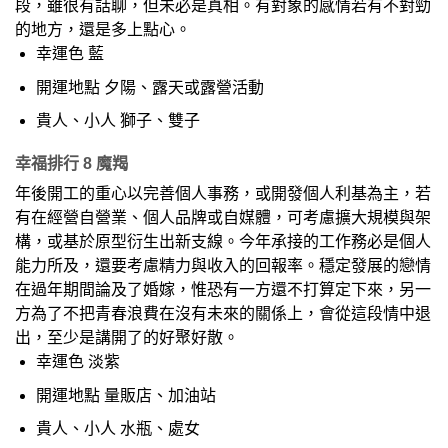
段，雖很有話聊，但未必是真相。有對象的感情若有不對勁
的地方，還是多上點心。
幸運色 藍
開運地點 夕陽、露天或露營活動
貴人、小人 獅子、雙子
幸福排行 8 魔羯
年後開工的重心以完善個人事務，或開發個人利基為主，若
有在經營自營業、個人品牌或自媒體，可考慮擴大規模與架
構，或基於原型衍生出新支線。今年承接的工作務必是個人
能力所及，還要考慮精力與收入的回報率。穩定發展的戀情
在過年期間論及了婚嫁，惟恐有一方還不打算定下來，另一
方為了不把青春浪費在沒有未來的關係上，會從這段情中退
出，至少是講開了的好聚好散。
幸運色 淡紫
開運地點 量販店、加油站
貴人、小人 水瓶、處女