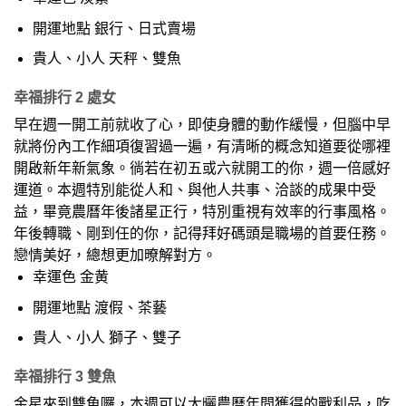
開運地點 銀行、日式賣場
貴人、小人 天秤、雙魚
幸福排行 2 處女
早在週一開工前就收了心，即使身體的動作緩慢，但腦中早
就將份內工作細項復習過一遍，有清晰的概念知道要從哪裡
開啟新年新氣象。徜若在初五或六就開工的你，週一倍感好
運道。本週特別能從人和、與他人共事、洽談的成果中受
益，畢竟農曆年後諸星正行，特別重視有效率的行事風格。
年後轉職、剛到任的你，記得拜好碼頭是職場的首要任務。
戀情美好，總想更加暸解對方。
幸運色 金黄
開運地點 渡假、茶藝
貴人、小人 獅子、雙子
幸福排行 3 雙魚
金星來到雙魚囉，本週可以大曬農曆年間獲得的戰利品，吃