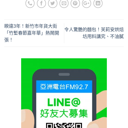
睽違3年！新竹市年貨大街
令人驚艷的麵包！芙莉安烘焙
「竹塹春節嘉年華」熱鬧開
坊用料講究、不油膩
張！