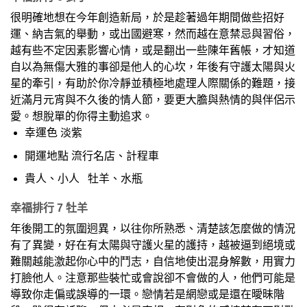
很明確地想在今年創造新局，於是趁著過年期間做些招好
運、納吉氣的舉動，或出國避寒，然而越在意禁忌與習俗，
越有些不定因素影響心情，或是翻出一些陳年舊帳，才知道
自以為無傷大雅的事卻是他人的心坎，年後有守護太陽與火
星的牽引，有助於你冷靜並積極地處理人際關係的難題，接
近滿月元宵與不久後的情人節，要更大膽與熱情的與伴侶示
愛。想脫單的你得主動追求。
幸運色 淡紫
開運地點 流行名店、計程車
貴人、小人 牡羊、水瓶
幸福排行 7 牡羊
年後開工的氛圍迥異，以往你所熟悉、清楚該怎麼做的情況
有了異變，好在有太陽與守護火星的護持，越被逼到絕境或
難關越能激起你心中的鬥志，自信地使出混身解數，用實力
打臉他人。注意那些裝忙或會說卻不會做的人，他們可能是
導致你走偏或誤導的一環。戀情若是網戀或是還在曖昧階