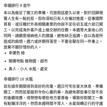
幸福排行 9 金牛
本以為做足了開工的準備，可放假這麼久以來，對於回歸現
實人生有一點抗拒，但你深知已有人在催討進度，從事國際
貿易、或任職於外商相關產業的你說不定在初五或六就已開
工，以完成海外客戶或上級交辦的任務。本週等大家收心的
同時，請願意接納他人的建議，避免缺乏協調、自以為是所
造成的麻煩。週六或許期待落空，不要全壓在同一件事上。
放棄不願珍惜你的人。
幸運色 綠
開運地點 植物園、超市
貴人、小人 水瓶、處女
幸福排行 10 水瓶
若在過年期間得到良好的充電，週日可宅在家大休息、準備
開工，然而若是碰到令你心塞的事，為避免那些事引發不良
的後續效應，得想想有哪些地方要善後，導致你對開工一事
有點懶洋洋的。然而本週時間不等人，水星與轉正行的守護