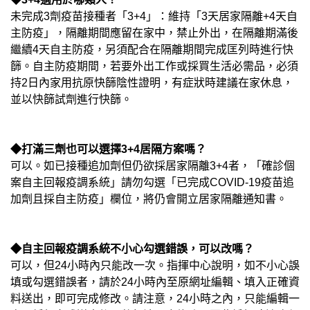
未完成3劑疫苗接種者「3+4」：維持「3天居家隔離+4天自
主防疫」，隔離期間應留在家中，禁止外出，在隔離期滿後
繼續4天自主防疫，另須配合在隔離期間完成匡列時進行快
篩。自主防疫期間，若要外出工作或採買生活必需品，必須
持2日內家用抗原快篩陰性證明，有症狀時建議在家休息，
並以快篩試劑進行快篩。
◆打滿三劑也可以選擇3+4居隔方案嗎？
可以。如已接種追加劑但仍欲採居家隔離3+4者，「確診個
案自主回報疫調系統」請勿勾選「已完成COVID-19疫苗追
加劑且採自主防疫」欄位，將仍會開立居家隔離通知書。
◆自主回報疫調系統不小心勾選錯誤，可以改嗎？
可以，但24小時內只能改一次。指揮中心說明，如不小心誤
填或勾選錯誤者，請於24小時內至原網址編輯、填入正確資
料送出，即可完成修改。請注意，24小時之內，只能編輯一