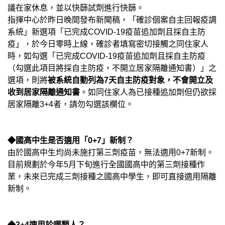
議在家休息，並以快篩試劑進行快篩。
指揮中心於昨日晚間發布新聞稿，「確診個案自主回報疫調
系統」新選項「已完成COVID-19疫苗追加劑且採自主防
疫」，於今日零時上線，確診者填寫密切接觸之同住家人
時，如勾選「已完成COVID-19疫苗追加劑且採自主防疫
（勾選此項目將採自主防疫，不開立居家隔離通知書）」之
選項，則將
被系統自動列為7天自主防疫對象，不會開立及
收到居家隔離通知書
。如同住家人為已接種追加劑但仍欲採
居家隔離3+4者，請勿勾選該欄位。
◆國高中生是否適用「0+7」新制？
由於國高中生均尚未施打第三劑疫苗，無法適用0+7新制。
目前規劃於今年5月下旬進行全國國高中的第三劑接種作
業，未來已完成三劑接種之國高中學生，即可直接適用隔離
新制。
◆3+4適用於哪類人？