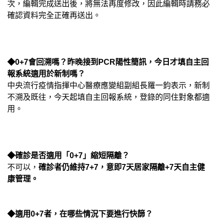
次，編輯完成送出後，將無法再度修改，因此編輯時請務必
確認資料完全正確再送出。
◆0+7會回溯嗎？昨晚接到PCR陽性簡訊，今日才填自主回
報系統適用於新制嗎？
中央流行疫情指揮中心醫療應變組副組長羅一鈞表示，新制
不溯及既往，今天起填自主回報系統，登錄的同住對象都適
用。
◆確診是否適用「0+7」縮短隔離？
不可以，
確診者仍維持7+7，意即7天居家隔離+7天自主健
康管理。
◆適用0+7者，在哪些情況下要進行快篩？