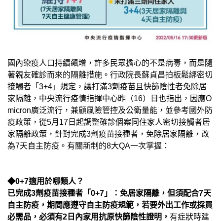
國內染疫人口持續飆增，許多民眾擔心的不是病毒，而是隨
著親友確診而來的隔離措施。行政院長蘇貞昌拍板鬆綁密切
接觸者「3+4」規定，讓打滿3劑疫苗且快篩陰性者免除居
家隔離，中央流行疫情指揮中心昨（16）日也指出，因應O
micron廣泛流行，兼顧風險管控及公衛量能，並參考國外防
疫政策，從5月17日起調整確診個案同住家人密切接觸者居
家隔離政策，針對完成3劑疫苗接種者，免除居家隔離，改
為7天自主防疫。有關新制的8大QA一次掌握：
◆0+7適用於哪類人？
已完成3劑疫苗接種者「0+7」：免居家隔離，但須配合7天
自主防疫，期間應遵守自主防疫規範，若要外出工作或採買
必需品，必須有2日內家用抗原快篩陰性證明，
有症狀時建