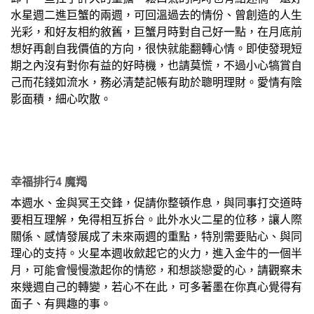
水星週二進巨蟹的兩週，可回溫過去的情份、曾創造的人生
光彩，和好友相約敘舊，巨蟹月時對自己好一點，在月底前
想好再創自我價值的方向，很快就能翻轉心情。即使發現短
期之內沒有對你有益的好時機，也請莫慌，不過小心犒賞自
己而花錢如流水，務必清楚記帳有助於聰明理財。愛情有陰
影面積，細心吹散。
幸福排行4 魔羯
本週水、金與冥王交鋒，促請你整頓作息，與同事打交道時
要相互理解，免得相互拆台。此外水火二星的位移，讓人際
關係、感情發展成了未來兩週的重點，特別需要貼心、與同
理心的支持。火星本週收歛起它的火力，進入金牛的一個半
月，可能會慢慢激起你的情慾，和想談戀愛的心，請觀察未
來幾週自己的轉變，若心不在此，可多著墨在你真心覺得有
面子、有興趣的事。