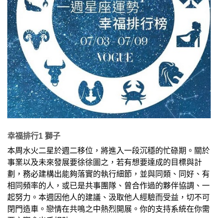
幸福排行1 獅子
本周水火二星於週二移位，將進入一段沉穩的忙碌期。關於
事業以及未來發展要徐徐圖之，若有想要達成的目標與計
劃，務必建構出能夠落實的執行細節，並與同類、同好、有
相同頻率的人，或已是共事團隊、曾合作過的夥伴協調、一
起努力。本週因他人的建議、汲取他人經驗而受益，切不可
閉門造車。戀情在共鳴之中熱烈開展。你的支持系統在你需