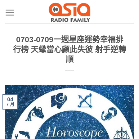
0703-0709一週星座運勢幸福排
行榜 天蠍當心顧此失彼 射手逆轉
順
04
7 月