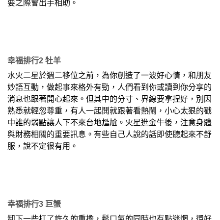
要之際會出手相助。
幸福排行2 牡羊
水火二星於週二移位之前，為你創造了一波好心情，和朋友
妙語互動，做起事來格外有勁，人們看到你或讀到你分享的
消息也跟著開心起來。但其中的分寸、界線要拿捏好，別因
熟悉就輕忽尊重，有人一起鬨就跟著看熱鬧，小心太狠的戳
中誰的弱點讓人下不來台地尷尬。火星進金牛後，注意身體
與財務相關的重要訊息。有些自己人說的話即使聽起來不舒
服，說不定很有用。
幸福排行3 巨蟹
卸下一些扛了許久的重擔，鬆口氣的同時也有點迷惘，還好