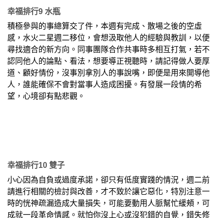
幸福排行9 水瓶
積極參與的事總算交了件，本週有完成、散場之後的空虛
感，水火二星週二移位，會想汲取他人的經驗與教訓，以便
尋找適合的新方向。同事團隊合作共事時多相互打氣，若不
認同他人的論點、看法，想要導正視聽時，請記得做人要厚
道、顧好情份，沒事別拿別人的事說嘴，即便是用來開導他
人，誰能確保不會對當事人造成困擾。有發展一段情的希
望，心境卻有點悲觀。
幸福排行10 雙子
小心因為自負或過度承諾，卻只有低度實踐的情況，週二前
請進行相關的檢討與改善，才不致於讓它惡化，特別注意一
時的恍神疏漏造成大量損失，可能要動用人脈幫忙緩頰，可
成就一段革命情感。就怕你沒上心或沒犯錯的自覺，錯失修