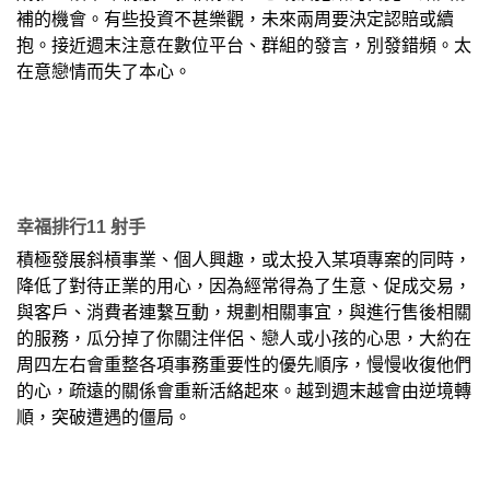
補的機會。有些投資不甚樂觀，未來兩周要決定認賠或續
抱。接近週末注意在數位平台、群組的發言，別發錯頻。太
在意戀情而失了本心。
幸福排行11 射手
積極發展斜槓事業、個人興趣，或太投入某項專案的同時，
降低了對待正業的用心，因為經常得為了生意、促成交易，
與客戶、消費者連繫互動，規劃相關事宜，與進行售後相關
的服務，瓜分掉了你關注伴侶、戀人或小孩的心思，大約在
周四左右會重整各項事務重要性的優先順序，慢慢收復他們
的心，疏遠的關係會重新活絡起來。越到週末越會由逆境轉
順，突破遭遇的僵局。