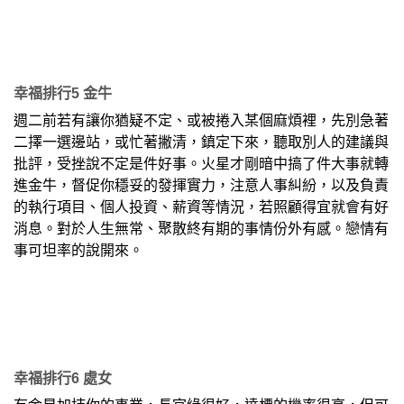
幸福排行5 金牛
週二前若有讓你猶疑不定、或被捲入某個麻煩裡，先別急著
二擇一選邊站，或忙著撇清，鎮定下來，聽取別人的建議與
批評，受挫說不定是件好事。火星才剛暗中搞了件大事就轉
進金牛，督促你穩妥的發揮實力，注意人事糾紛，以及負責
的執行項目、個人投資、薪資等情況，若照顧得宜就會有好
消息。對於人生無常、聚散終有期的事情份外有感。戀情有
事可坦率的說開來。
幸福排行6 處女