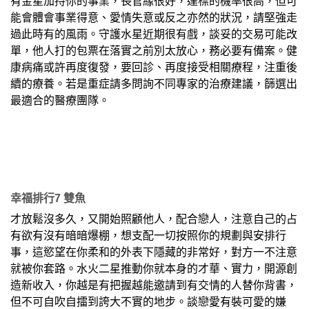
有金星加持你的事業，長官緣很好，達標的機率很高，但可
能會體會事業得意、愛情失意或反之亦然的狀況，請堅強走
過此時有的風雨。守護水星近期很有戲，談妥的交易可能改
單，他人打的包票在落實之前別太放心，務必要有備案。健
康病痛或許再度復發，要回診、再度接受相關療程，注重後
續的療養。若是重症請多問詢不同專家的治療建議，篩選出
最適合的醫療團隊。
幸福排行7 雙魚
才放鬆沒多久，又開始照顧他人，配合戀人，注意自己的占
有欲有沒有暗暗爆棚，想支配一切按照你的規劃與安排行
事，這慾望在你柔和的外表下隱藏的非常好，對方一不注意
就被你套路。水火二星推動你就本身的才華、實力，開源創
造新收入，你越是有把握越能邀請到有交情的人替你背書，
但不可自吹自擂到誇大不實的地步。談戀愛有裝可愛的嫌