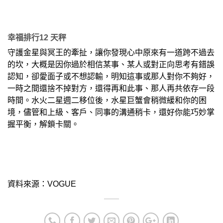
幸福排行12 天秤
守護金星與冥王的牽扯，讓你發現心中原來有一道跨不過去
的坎，大概是因你過於相信某事、某人或對正向思考有錯誤
認知，卻愛面子或不想認輸，明知這事或那人對你不夠好，
一時之間還捨不掉對方，還得再和此事、那人再共依存一段
時間。水火二星週二移位後，水星巨蟹會稍微緩和你的困
境，儘管和上級、客戶、同事的溝通稍卡，還好你能巧妙掌
握平衡，解鎖卡關。
資料來源：VOGUE