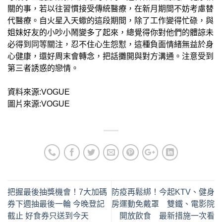
關的事，若以往習慣接受傳統醫療，在新月期間不妨考慮替
代醫療。自火星入天蠍的這段期間，除了工作變得忙碌，與
姐妹好友的小吵小鬧變多了起來，總覺得你對他們的體諒未
必得到同等關注，忍不住心生怨懟，這種負面情緒無益於身
心健康，還好周末會轉念，把話攤開與對方溝通。注意受到
第三者誘惑的戀情。
資料來源:VOGUE
圖片來源:VOGUE
把握最後抽獎機會！7大加碼
防疫再鬆綁！今起KTV、健身
券下週抽最後一輪 今晚登記
房運動免戴罩 雙鐵、電影院
截止 好食券只送到今天
開放飲食 最新措施一次看