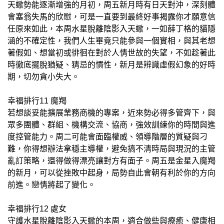
天蠍勢能逐漸增強的月初，周五新月時有日天對沖，深刻體
會塞翁失馬的欣慰，可是一直要到最終好事揭露你才願意信
任原來如此，本周水星脫離陰影入天蠍，一如薛丁格的貓隱
涵的不確定性，我們人生畢竟只能參與一個實相，與其老想
著假如、想當初或徘徊在對於人情世故的失望，不如趁著此
時徹底擺脫猶疑、猜忌的慣性，新月是辨識虛假幻象的好時
期，切勿貪小失大。
幸福排行11 魔羯
若想談妥能擴展業務商機的專案，近來勢必得多管齊下，與
眾多團體、群組、機構交流、協商，強效訓練你的時間與進
度控管能力。周二可能會面臨權威、領導階層的質疑與刁
難，你得想辦法拿穩主導權，避免搞不清時局與現況的主管
亂訂策略，還得做得漂亮讓對方有面子。周五是金星入魔羯
的新月，可以從挫敗中起身，局勢自此會朝有利於你的方向
前進。戀情將起了變化。
幸福排行12 處女
守護水星脫離陰影入天蠍的本周，適合做些與療癒、健康相