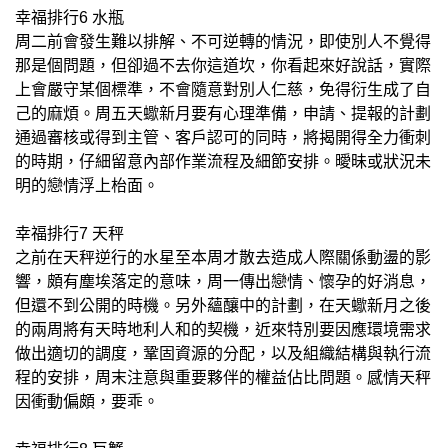
幸福排行6 水瓶
周二前會發生難以排解、不可逆轉的情況，即使別人不覺得
那是個問題，但卻過不去你這道坎，你看起來好說話，實際
上會嚴守某個標準，不會隨意對別人仁慈，免得衍生成了自
己的麻煩。周五天蠍新月要有心理準備，申請、提報的計劃
通過審核或得到主管、客戶認可的同時，將揭開得全力衝刺
的時期，仔細留意內部作業流程及細節安排。曖昧或狀況未
明的戀情浮上枱面。
幸福排行7 天秤
之前在天秤逆行的水星至本周才散去造成人際關係動盪的影
響，頗有塵埃落定的意味，周一傳出戀情、懷孕的好消息，
但還不到公開的時機。另外蘊釀中的計劃，在天蠍新月之後
的兩周將有天時地利人和的契機，近來特別要因應環境需求
做出適切的調度，鞏固資源的分配，以及組織結構與執行流
程的安排，周末注意與重要夥伴的權益佔比問題。感情天秤
因衝動偏頗，要乖。