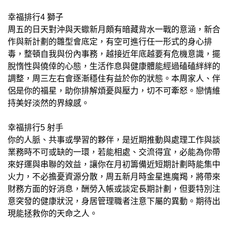
幸福排行4 獅子
周五的日天對沖與天蠍新月頗有暗藏背水一戰的意涵，新合
作與新計劃的雛型會底定，有空可進行任一形式的身心排
毒，整頓自我與份內事務，越接近年底越要有危機意識，擺
脫惰性與僥倖的心態，生活作息與健康體能經過磕磕絆絆的
調整，周三左右會逐漸穩住有益於你的狀態。本周家人、伴
侶是你的福星，助你排解煩憂與壓力，切不可牽怒。戀情維
持美好淡然的界線感。
幸福排行5 射手
你的人脈、共事或學習的夥伴，是近期推動與處理工作與談
業務時不可或缺的一環，若能相處、交流得宜，必能為你帶
來好運與串聯的效益，讓你在月初籌備近短期計劃時能集中
火力，不必擔憂資源分散，周五新月時金星進魔羯，將帶來
財務方面的好消息，酬勞入帳或談定長期計劃，但要特別注
意突發的健康狀況，身居管理職者注意下屬的異動。期待出
現能拯救你的天命之人。