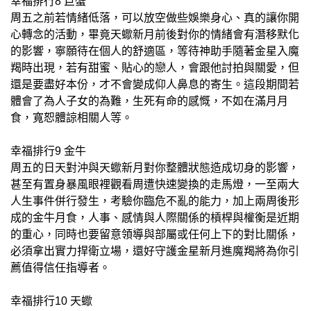
幸福排行8 巨蟹
周五之前若情緒低落，可以放空做些娛樂身心、真的讓你開
心轉念的活動，畢竟天蠍新月前後對你的情緒會有潛移默化
的影響，寧願待在個人的舒適區，等待神助手隨著金星入魔
羯時出現，若有甜蜜、貼心的戀人，會跟他討拍與關愛，但
還是要盡好本份，才不會變成仰人鼻息的寄生。這段期間若
體會了為人子女的為難，生死有命的感慨，不如在滿月月
食，寬恕體諒相關人等。
幸福排行9 金牛
周五的日天對沖與天蠍新月對你整體狀態造成切身的影響，
甚至有置身暴風眼裡觀看周遭快速變換的走馬燈，一至兩大
人生事件併行發生，考驗你臨危不亂的能力，加上兩周後形
成的金牛月食，人事、感情與人際關係的槓桿與權衡是近期
的重心，同時也要留意領導與部屬或任何上下的對比關係，
必須拿出實力捍衛立場，還好守護金星新月進魔羯將為你引
薦值得信任指導者。
幸福排行10 天蠍