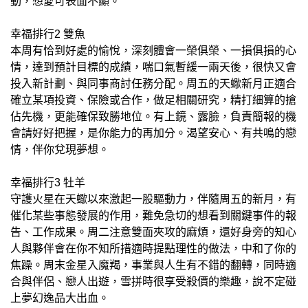
動，想愛可表面不顯。
幸福排行2 雙魚
本周有恰到好處的愉悅，深刻體會一榮俱榮、一損俱損的心
情，達到預計目標的成績，喘口氣暫緩一兩天後，很快又會
投入新計劃、與同事商討任務分配。周五的天蠍新月正適合
確立某項投資、保險或合作，做足相關研究，精打細算的搶
佔先機，更能確保致勝地位。有上鏡、露臉，負責簡報的機
會請好好把握，是你能力的再加分。渴望安心、有共鳴的戀
情，伴你兌現夢想。
幸福排行3 牡羊
守護火星在天蠍以來激起一股驅動力，伴隨周五的新月，有
催化某些事態發展的作用，難免急切的想看到關鍵事件的報
告、工作成果。周二注意雙面夾攻的麻煩，還好身旁的知心
人與夥伴會在你不知所措適時提點理性的做法，中和了你的
焦躁。周末金星入魔羯，事業與人生有不錯的翻轉，同時適
合與伴侶、戀人出遊，雪拼時很享受殺價的樂趣，說不定碰
上夢幻逸品大出血。