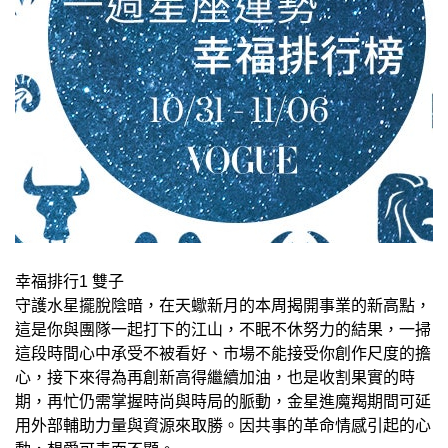
幸福排行1 雙子
守護水星擺脫陰暗，在天蠍新月的本周揭開事業的新高點，
這是你與團隊一起打下的江山，不眠不休努力的結果，一掃
這段時間心中承受不被看好、市場不能接受你創作尺度的擔
心，接下來得為再創新高得繼續加油，也是收割果實的時
期，再忙仍需掌握時尚與時局的脈動，金星進魔羯期間可延
用外部輔助力量與資源來取勝。因共事的革命情感引起的心