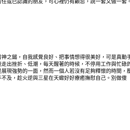
前任或已認識的朋友，可心裡仍有顧忌，說一套又做一套
雷神之鎚，自我感覺良好、把事情想得很美好，可是真動
速走出挫折、低潮，每天醒著的時候，不停用工作與忙碌
是展現強勢的一面，然而一個人若沒有足夠釋懷的時間，
手不及，趁火逆與三星在天蠍好好療癒撫慰自己。別做傻