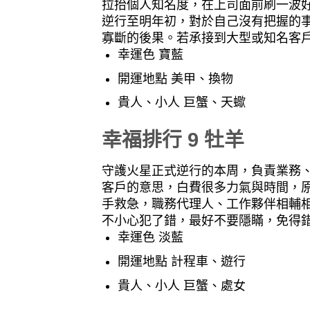
拉抬個人知名度，在上司面前刷一波
逆行至明年初，對於自己沒有把握的
寡斷的後果。若承接到大型或知名客
幸運色 寶藍
開運地點 美甲、換物
貴人、小人 巨蟹、天蠍
幸福排行 9 牡羊
守護火星正式逆行的本周，負責業務
客戶的意思，白費很多力氣與時間，
手救急，職務代理人、工作夥伴相輔
不小心犯了錯，最好不要隱瞞，免得
幸運色 淡藍
開運地點 計程車、遊行
貴人、小人 巨蟹、處女