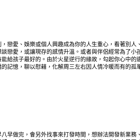
列，戀愛、娛樂或個人興趣成為你的人生重心，看著別人
想談戀愛，或讓現存的感情升溫。或者與伴侶經常為了小
待能給孩子最好的。由於火星逆行的緣故，勾起你心中的
嬌的記憶，聊以慰藉，化解周三左右因人情冷暖而有的孤
早八早做完，會另外找事來打發時間，想辦法開發新業務