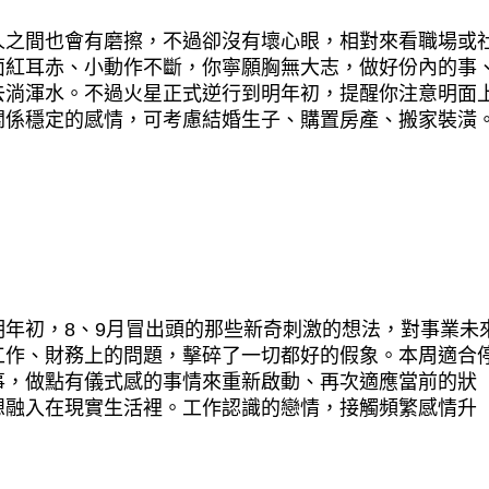
人之間也會有磨擦，不過卻沒有壞心眼，相對來看職場或
面紅耳赤、小動作不斷，你寧願胸無大志，做好份內的事
去淌渾水。不過火星正式逆行到明年初，提醒你注意明面
關係穩定的感情，可考慮結婚生子、購置房產、搬家裝潢
年初，8、9月冒出頭的那些新奇刺激的想法，對事業未
工作、財務上的問題，擊碎了一切都好的假象。本周適合
事，做點有儀式感的事情來重新啟動、再次適應當前的狀
想融入在現實生活裡。工作認識的戀情，接觸頻繁感情升