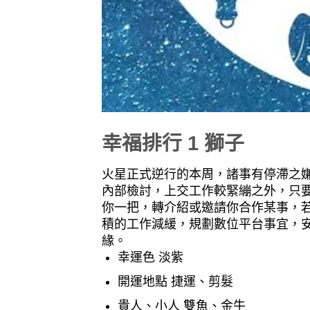
幸福排行 1 獅子
火星正式逆行的本周，諸事有停滯之
內部檢討，上交工作較緊繃之外，只
你一把，轉介紹或邀請你合作某事，
積的工作減緩，規劃數位平台事宜，
緣。
幸運色 淡紫
開運地點 捷運、剪髮
貴人、小人 雙魚、金牛