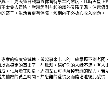
好感。上周天蠍日蝕重置你看待事業的態度，此時火星正
事不太會去冒險。對戀愛剛升起的熾熱又降了溫，注意優
戶的案子，生活會更有保障，短期內不必擔心收入問題。
、專案的進度會減速，做起事來卡卡的，總掌握不到老闆
原以為搞定的事出了一些紕漏，還好你的人緣不錯，有人
相成，化解潛在隱憂，周四左右可排解掉緊繃的壓力，若
錯失補救的黃金時間。共患難的愛情反而能增進彼此感情