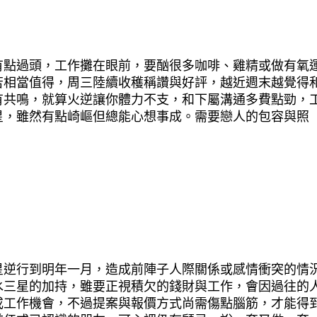
有點過頭，工作攤在眼前，要酗很多咖啡、雞精或做有氧
苦相當值得，周三陸續收穫稱讚與好評，越近週末越覺得
有共鳴，就算火逆讓你體力不支，和下屬溝通多費點勁，
星，雖然有點崎嶇但總能心想事成。需要戀人的包容與照
星逆行到明年一月，造成前陣子人際關係或感情衝突的情
水三星的加持，雖要正視積欠的錢財與工作，會因過往的
或工作機會，不過提案與報價方式尚需傷點腦筋，才能得