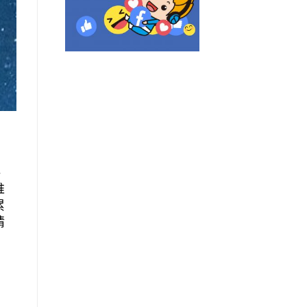
、
推
累
情