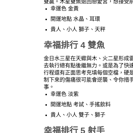
雙贏。木星雙魚退回戀愛宮，想接受
幸運色 金黃
開運地點 水晶、耳環
貴人、小人 獅子、天秤
幸福排行 4 雙魚
金日水三星在天蠍與木、火二星形成
去執行總有點後繼無力。或是為了快
行程還有正面思考充填每個空檔，硬
制下來的傷痛很可能會逆襲、令你措
事。
幸運色 淡紫
開運地點 考試、手搖飲料
貴人、小人 雙子、獅子
幸福排行 5 射手