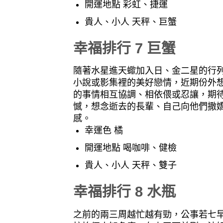
開運地點 彩虹、捷運
貴人、小人 天秤、巨蟹
幸福排行 7 巨蟹
隨著水星進天蠍加入日、金二星的行
小說或影集裡的美好戀情，近期份外
的事情相互協調、相依偎或忍讓，期
憾，想念逝去的長輩、自己向他們撒
感。
幸運色 橘
開運地點 喝咖啡、健檢
貴人、小人 天秤、雙子
幸福排行 8 水瓶
之前的兩三周越忙越有勁，公事若七