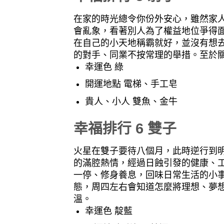
在家的時光總令你份外安心，雖然家
會亂象，看著別人為了權益地位爭得
在自己的小天地稱霸就好，並沒有想
的對手、同業不按常理的舉措。至於
幸運色 綠
開運地點 電梯、手工皂
貴人、小人 雙魚、金牛
幸福排行 6 雙子
火星在雙子要待八個月，此時逆行到明
的滿腔熱情，經過日蝕引發的健康、
一停、修身養息，回味日常生活的小
態，周四左右會知道怎麼將理想、夢
溫。
幸運色 靛藍