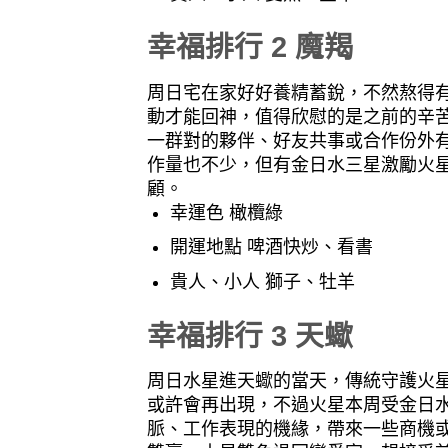
幸福排行 2 魔羯
周日宅在家好好養精蓄銳，不然熬得
動才能回神，值得欣慰的是之前的辛
一群對的夥伴、好友共事或合作份外
作量也不少，但有金日水三星激勵火
顧。
幸運色 橄欖綠
開運地點 啤酒快炒、看書
貴人、小人 獅子、牡羊
幸福排行 3 天蠍
周日水星進天蠍的當天，傳統守護火
或許會再出現，不過火星本周受金日
脈、工作表現的機緣，帶來一些商機