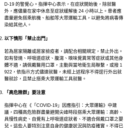
D-19 的警覺心。指揮中心表示，在症狀開始後，除就醫
外，應儘量在家中休息至症狀緩解後 24 小時以上。患者應
盡量避免搭乘航機、船舶等大眾運輸工具，以避免將病毒傳
染給其他人。
以下情形「禁止出門」
若為居家隔離或居家檢疫者，請配合相關規定，禁止外出。
如有發燒、呼吸道症狀、腹瀉、嗅味覺異常等症狀或其他身
體不適，請佩戴醫用口罩，主動與當地衛生局聯繫，或撥 1
922，依指示方式儘速就醫，未經上述程序不得逕行外出就
醫就診，且禁止搭乘大眾運輸工具就醫。
「高危險群」要注意
指揮中心在《「COVID-19」因應指引：大眾運輸》中建
議，四種高危險群盡量避開尖峰時段搭乘大眾運輸：高齡、
具慢性病史、自覺有上呼吸道症狀者、不適合佩戴口罩之嬰
兒。這些人要特別注意自身的健康狀況與防疫確實。不得已