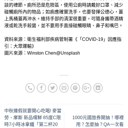
談的禮節。廁所恐是危險區，使用公廁時請戴好口罩、減少
碰觸廁所內的物品；如廁應確實洗手，也要發揮公德心，蓋
上馬桶蓋再沖水。維持手部的清潔很重要，可隨身攜帶酒精
液或乾洗手殺菌，並不要用手直接碰觸眼睛、鼻子和嘴巴。
資料來源：衛生福利部疾病管制署《「COVID-19」因應指
引：大眾運輸》
圖片來源：Winston Chen@Unsplash
中秋連假就要開心吃喝! 麥當
勞、摩斯 新品嚐鮮 85度C限
1000元國旅券開抽！哪裡
時7小時冰拿鐵「第二杯20
用？怎麼抽？QA一次看