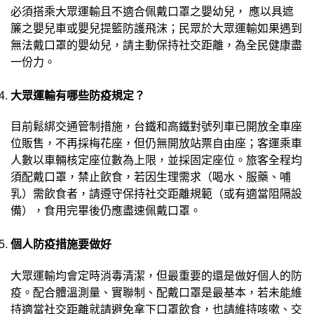
必須搭乘大眾運輸且不適合佩戴口罩之嬰幼兒， 應以具遮
簾之嬰兒車或嬰兒提籃防護飛沫；民眾於大眾運輸如果遇到
無法戴口罩的嬰幼兒，請主動保持社交距離，為全民健康盡
一份力。
大眾運輸有哪些防疫規定？
目前鬆綁交通管制措施，台鐵和高鐵對號列車已開放全車座
位販售，不再採梅花座，但仍無開放站票自由座；客運乘車
人數以車輛核定座位數為上限，並採固定座位。旅客全程均
須配戴口罩，禁止飲食，若因生理需求（喝水、服藥、哺
乳）需飲食者，請遵守保持社交距離規範（或有適當阻隔設
備），食用完畢後仍應盡速佩戴口罩。
個人防疫措施要做好
大眾運輸均會定時消毒清潔，但最重要的還是做好個人的防
疫。配合體溫測量、實聯制、配戴口罩是最基本，若未能維
持適當社交距離就請避免拿下口罩飲食，也請維持咳嗽、交