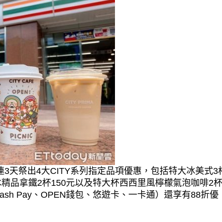
日連3天祭出4大CITY系列指定品項優惠，包括特大冰美式3
、冰精品拿鐵2杯150元以及特大杯西西里風檸檬氣泡咖啡2
、icash Pay、OPEN錢包、悠遊卡、一卡通）還享有88折優