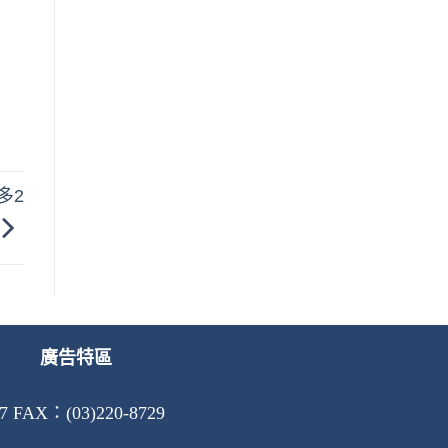
多2
廣告特區
AX：(03)220-8729