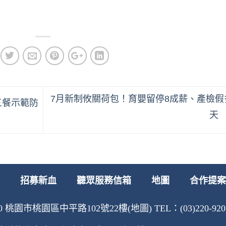
7月新制攸關荷包！育嬰留停8成薪、產檢假
三餐示範防
天
招募新血
聽眾服務信箱
地圖
合作提案
 桃園市桃園區中平路102號22樓(地圖) TEL：(03)220-9207 F