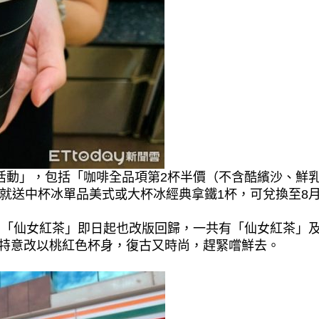
憂活動」，包括「咖啡全品項第2杯半價（不含酷繽沙、鮮
元就送中杯冰單品美式或大杯冰經典拿鐵1杯，可兌換至8月
潮的「仙女紅茶」即日起也改版回歸，一共有「仙女紅茶」
還特意改以桃紅色杯身，復古又時尚，趕緊嚐鮮去。