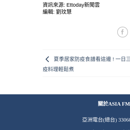
資訊來源: Ettoday新聞雲
編輯: 劉玟慧
夏季居家防疫食譜看這邊 ! 一日
疫料理輕鬆煮
關於ASIA FM
亞洲電台(總台) 33060