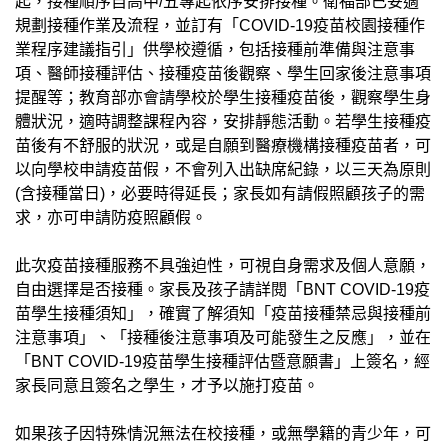
起，接種順序自高中/五專起依序安排接種。衛福部已妥適
規劃接種作業及流程，並訂有「COVID-19疫苗校園接種作
業程序建議指引」供學校遵循，包括接種前準備與注意事
項、醫師接種評估、接種疫苗後觀察、學生回家後注意事項
提醒等；教育部亦會請學校於學生接種疫苗後，觀察學生身
體狀況，適時調整課程內容，安排靜態活動。若學生接種疫
苗後有不舒服的狀況，或是自願到醫療機構接種疫苗者，可
以向學校申請疫苗假，不會列入出缺席紀錄，以三天為原則
(含接種當日)，必要時得延長；家長如有請假照顧孩子的需
求，亦可申請防疫照顧假。
此次疫苗接種服務不具強迫性，可視自身需求及個人意願，
自由選擇是否接種。家長及孩子請詳閱「BNT COVID-19疫
苗學生接種須知」，確實了解須知「疫苗接種禁忌與接種前
注意事項」、「接種後注意事項及可能發生之反應」，並在
「BNT COVID-19疫苗學生接種評估暨意願書」上簽名，經
家長同意且簽名之學生，才予以施打疫苗。
如果孩子因特殊情況無法在校接種，或無學籍的青少年，可