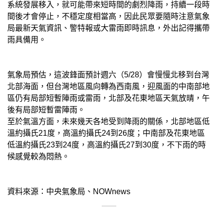
系統發展移入，就可能帶來短時間的劇烈降雨，持續一段時
間後才會停止，不穩定度相當高，因此民眾要隨時注意氣象
局最新天氣資訊、警特報或大雷雨即時訊息，外出記得攜帶
雨具備用。
氣象局預估，這波鋒面預計週六（5/28）會慢慢北移到台灣
北部海面，但台灣地區風向轉為西南風，迎風面的中南部地
區仍有局部短暫陣雨或雷雨，北部及花東地區天氣放晴，午
後有局部短暫雷陣雨。
至於氣溫方面，未來幾天各地受到降雨的關係，北部地區低
溫約攝氏21度，高溫約攝氏24到26度；中南部及花東地區
低溫約攝氏23到24度，高溫約攝氏27到30度，不下雨的時
候感覺較為悶熱。
資料來源：中央氣象局、NOWnews